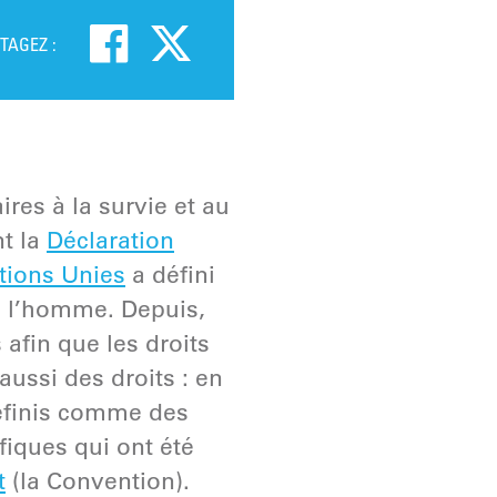
TAGEZ :
res à la survie et au
t la
Déclaration
tions Unies
a défini
e l’homme. Depuis,
afin que les droits
ussi des droits : en
définis comme des
iques qui ont été
t
(la Convention).