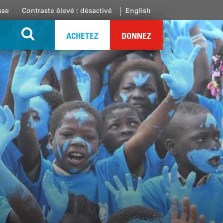
sse
Contraste élevé : désactivé
English
ACHETEZ
DONNEZ