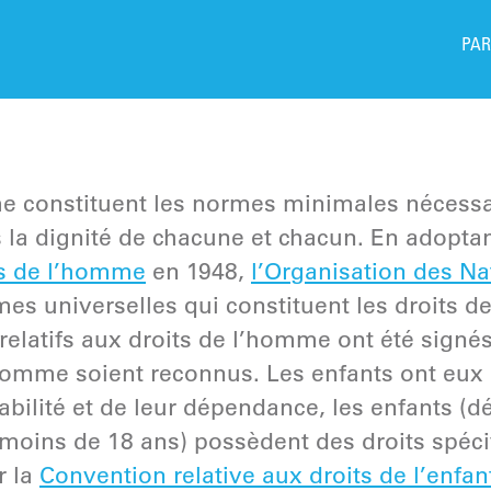
PAR
e constituent les normes minimales nécessai
la dignité de chacune et chacun. En adoptan
ts de l’homme
en 1948,
l’Organisation des Na
s universelles qui constituent les droits d
elatifs aux droits de l’homme ont été signés 
mme soient reconnus. Les enfants ont eux a
rabilité et de leur dépendance, les enfants (
oins de 18 ans) possèdent des droits spécif
r la
Convention relative aux droits de l’enfan