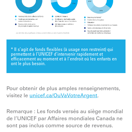
* Il s’agit de fonds flexibles (à usage non restreint) qui
permettent à l’UNICEF d’intervenir rapidement et
efficacement au moment et à l’endroit où les enfants en
ont le plus besoin.
Pour obtenir de plus amples renseignements,
visitez le
unicef.ca/OuVaVotreArgent
.
Remarque : Les fonds versés au siège mondial
de l’UNICEF par Affaires mondiales Canada ne
sont pas inclus comme source de revenus.