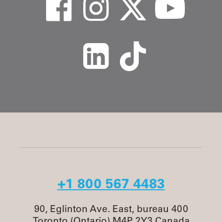
+1 800 567 4483
90, Eglinton Ave. East, bureau 400
Toronto (Ontario) M4P 2Y3 Canada