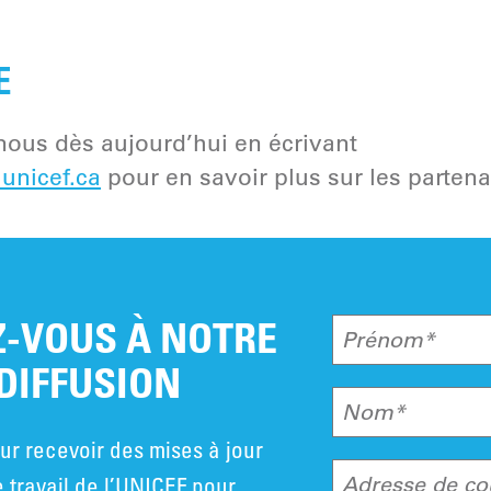
E
us dès aujourd’hui en écrivant
unicef.ca
pour en savoir plus sur les partena
-VOUS À NOTRE
Prénom*
 DIFFUSION
Nom*
ur recevoir des mises à jour
e travail de l’UNICEF pour
Adresse de co