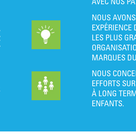
AVEC NOS PA
NOUS AVONS
EXPÉRIENCE 
E
LES PLUS GR
E
ORGANISATIO
MARQUES DU
NOUS CONCE
EFFORTS SUR
S
À LONG TERM
ENFANTS.