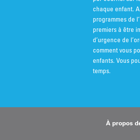
chaque enfant. A
programmes de l’
premiers à être i
d’urgence de l’o
comment vous pou
enfants. Vous po
temps.
À propos d