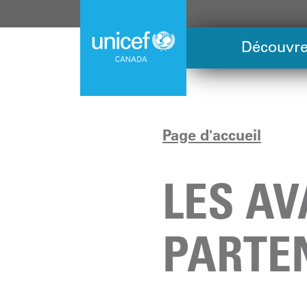
Skip
to
main
Découvre
content
Page d'accueil
LES A
PARTE