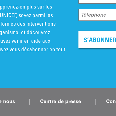
pprenez-en plus sur les
UNICEF, soyez parmi les
Téléphone
nformés des interventions
rganisme, et découvrez
S’ABONNE
vez venir en aide aux
uvez vous désabonner en tout
e nous
Centre de presse
Con