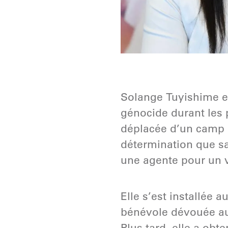
Solange Tuyishime est
génocide durant les 
déplacée d’un camp po
détermination que sa 
une agente pour un 
Elle s’est installée
bénévole dévouée aup
Plus tard, elle a obt