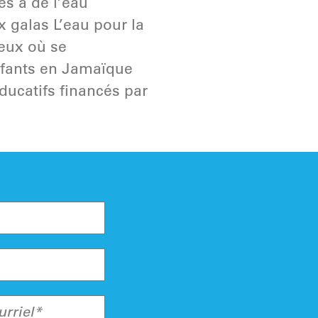
ès à de l’eau
 galas L’eau pour la
ieux où se
nfants en Jamaïque
ucatifs financés par
urriel*