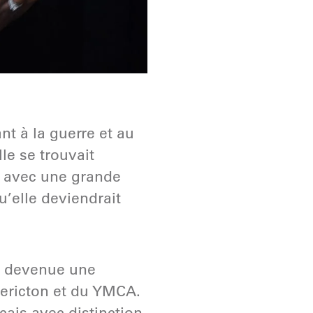
nt à la guerre et au
le se trouvait
on avec une grande
u’elle deviendrait
nt devenue une
dericton et du YMCA.
çais avec distinction,