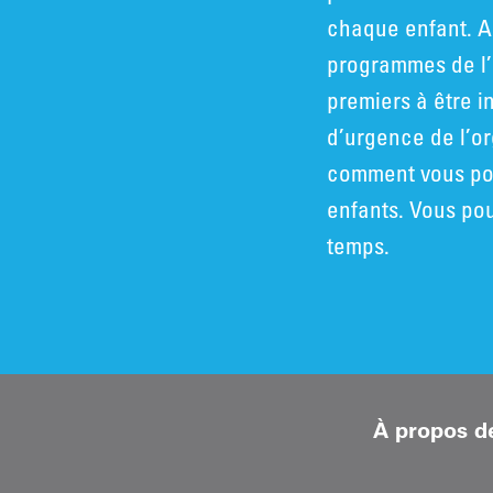
chaque enfant. A
programmes de l’
premiers à être i
d’urgence de l’o
comment vous pou
enfants. Vous po
temps.
À propos d