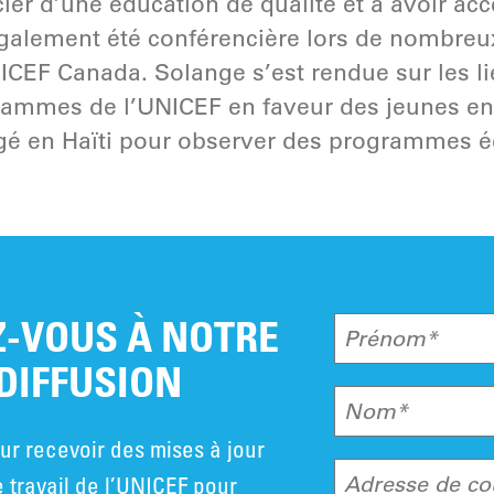
ier d’une éducation de qualité et à avoir acc
galement été conférencière lors de nombreux
ICEF Canada. Solange s’est rendue sur les l
grammes de l’UNICEF en faveur des jeunes e
gé en Haïti pour observer des programmes éd
-VOUS À NOTRE
Prénom*
 DIFFUSION
Nom*
ur recevoir des mises à jour
e travail de l’UNICEF pour
Adresse de co