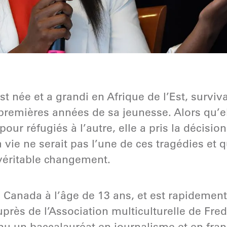
 née et a grandi en Afrique de l’Est, surviva
premières années de sa jeunesse. Alors qu’el
ur réfugiés à l’autre, elle a pris la décisi
vie ne serait pas l’une de ces tragédies et q
véritable changement.
 au Canada à l’âge de 13 ans, et est rapideme
rès de l’Association multiculturelle de Fre
enu un baccalauréat en journalisme et en fran