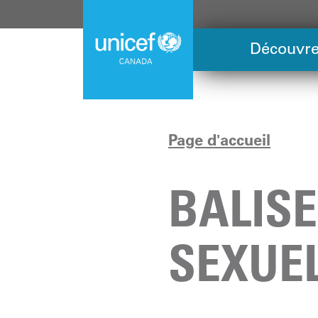
Skip
to
main
Découvre
content
Page d'accueil
BALISE
SEXUE