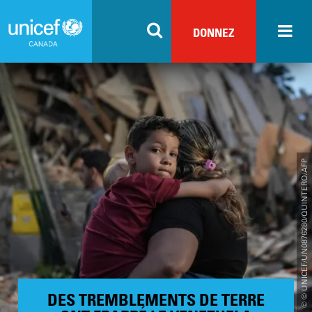
Skip
to
DONNEZ
main
content
© © UNICEF/UN0876280/QUINTERO/AFP
DES TREMBLEMENTS DE TERRE