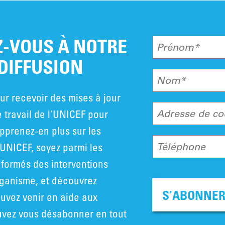
-VOUS À NOTRE
Prénom*
 DIFFUSION
Nom*
ur recevoir des mises à jour
e travail de l’UNICEF pour
Adresse de co
pprenez-en plus sur les
UNICEF, soyez parmi les
Téléphone
nformés des interventions
rganisme, et découvrez
S’ABONNE
vez venir en aide aux
uvez vous désabonner en tout