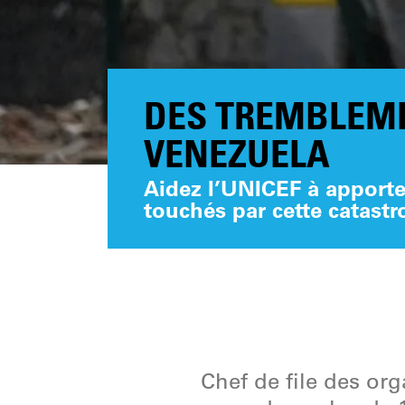
DES TREMBLEME
VENEZUELA
Aidez l’UNICEF à apporte
touchés par cette catastr
Chef de file des or