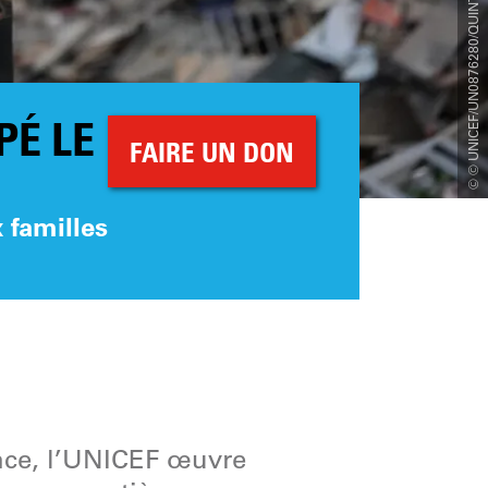
© © UNICEF/UN0876280/QUINTERO/AFP
PÉ LE
FAIRE UN DON
 familles
ance, l’UNICEF œuvre