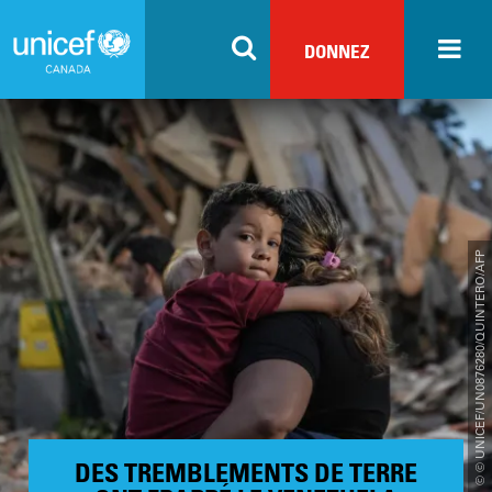
Skip
to
DONNEZ
main
content
© © UNICEF/UN0876280/QUINTERO/AFP
DES TREMBLEMENTS DE TERRE