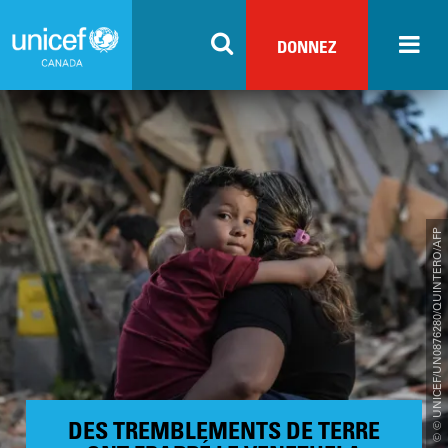
Skip
to
DONNEZ
main
content
© © UNICEF/UN0876280/QUINTERO/AFP
DES TREMBLEMENTS DE TERRE