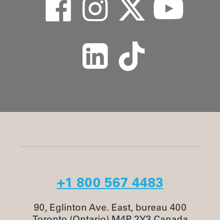
+1 800 567 4483
90, Eglinton Ave. East, bureau 400
Toronto (Ontario) M4P 2Y3 Canada