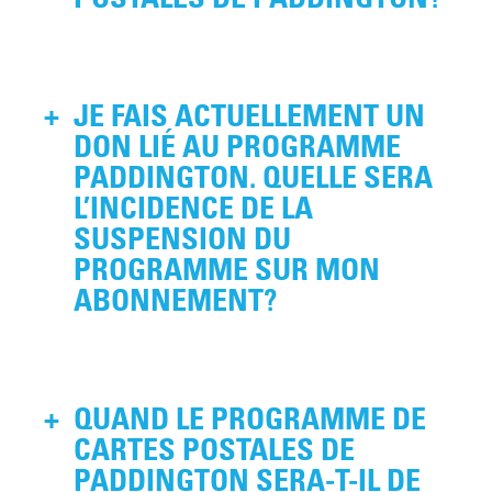
La date limite pour s’abonner au
+
JE FAIS ACTUELLEMENT UN
programme de cartes postales de
le 9 janvier 2026
Paddington est
. À
DON LIÉ AU PROGRAMME
10 janvier 2026
compter du
, le
PADDINGTON. QUELLE SERA
programme de cartes postales de
L’INCIDENCE DE LA
Paddington sera suspendu et les
SUSPENSION DU
supporteurs et supportrices ne
PROGRAMME SUR MON
pourront plus s’abonner en ligne ou
ABONNEMENT?
par téléphone.
Nous continuerons à préparer les
+
QUAND LE PROGRAMME DE
trousses de pays et à envoyer les
courriels pour nos donatrices et
CARTES POSTALES DE
donateurs actuels. Une fois terminé
PADDINGTON SERA-T-IL DE