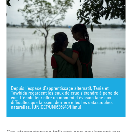
Depuis l’espace d’apprentissage alternatif, Tania et
Tawhida regardent les eaux de crue s’étendre à perte de
vue. L’école leur offre un moment d’évasion face aux
difficultés que laissent derrière elles les catastrophes
naturelles. [UNICEF/UNI636943/Himu]
Ces circonstances influent non seulement sur