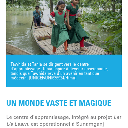
Tawhida et Tania se dirigent vers le centre
d’apprentissage. Tania aspire à devenir enseignante,
tandis que Tawhida rêve d’un avenir en tant que
médecin. [UNICEF/UNI636924/Himu]
UN MONDE VASTE ET MAGIQUE
Le centre d’apprentissage, intégré au projet
Let
Us Learn
, est opérationnel à Sunamganj