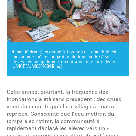
Husna (à droite) enseigne à Tawhida et Tania. Elle est
convaincue qu’il est important de transmettre à ses
élèves des compétences en narration et en créativité.
[UNICEF/UNI636930/Himu]
Cette année, pourtant, la fréquence des
inondations a été sans précédent : des crues
soudaines ont frappé leur village à quatre
reprises. Consciente que l’eau mettrait du
temps à se retirer, la communauté a
rapidement déplacé les élèves vers un «
espace d’apprentissage alternatif » désigné