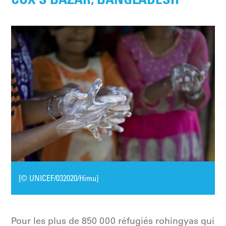
[© UNICEF/032020/Himu]
Pour les plus de 850 000 réfugiés rohingyas qui