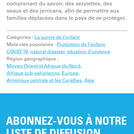
comprenant du savon, des serviettes, des
seaux et des jerricans, afin de permettre aux
familles déplacées dans le pays de se protéger.
Catégories :
La survie de l’enfant
Mots-clés populaires :
Protection de l'enfant,
COVID-19,
natural disaster,
situation d'urgence
Région géographique :
Moyen-Orient et Afrique du Nord,
Afrique sub-saharienne,
Europe,
Amérique centrale et les Caraïbes,
Asie
ABONNEZ-VOUS À NOTRE
LISTE DE DIFFUSION