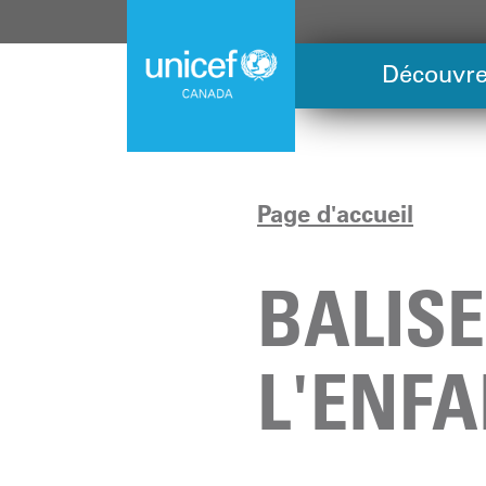
Skip
to
main
Découvre
content
Page d'accueil
BALISE
L'ENF