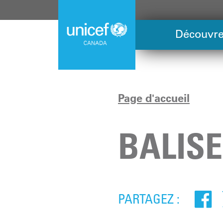
Skip
to
main
Découvre
content
Page d'accueil
BALIS
PARTAGEZ :