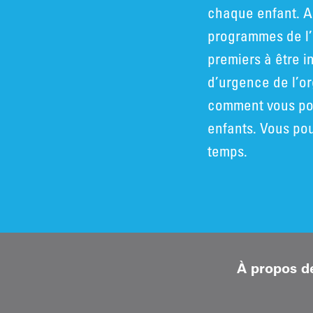
chaque enfant. A
programmes de l’
premiers à être i
d’urgence de l’o
comment vous pou
enfants. Vous po
temps.
À propos d