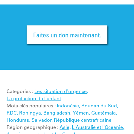
Faites un don maintenant.
Catégories :
Les situation d'urgence,
La protection de l’enfant
Mots-clés populaires :
Indonésie,
Soudan du Sud,
RDC,
Rohingya,
Bangladesh,
Yémen,
Guatémala,
Honduras,
Salvador,
République centrafricaine
Région géographique :
Asie,
L'Australie et l'Océanie,