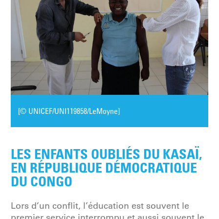
[© UNICEF/UNI119858/LeMoyne]
LES ENFANTS OUBLIÉS DU KASAÏ,
EN RÉPUBLIQUE DÉMOCRATIQUE
DU CONGO
Lors d’un conflit, l’éducation est souvent le
premier service interrompu et aussi souvent le